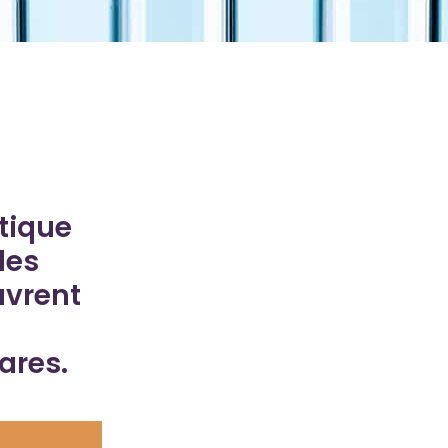
tique
les
uvrent
ares.