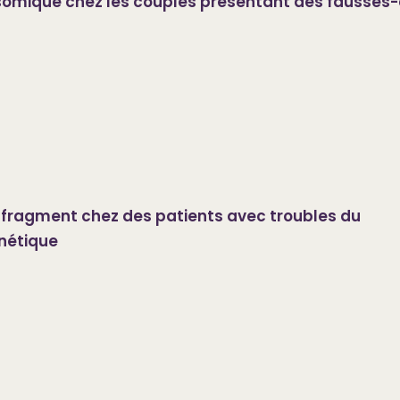
omique chez les couples présentant des fausses
fragment chez des patients avec troubles du
nétique